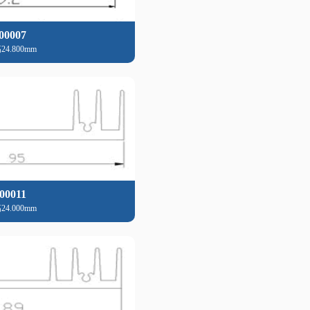
00007
24.800mm
00011
24.000mm