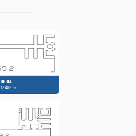
00004
18.000mm