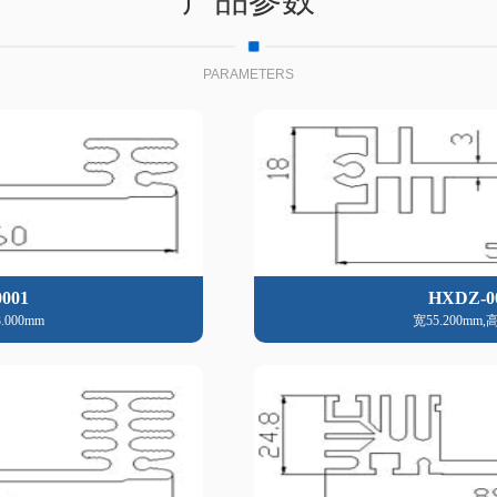
PARAMETERS
001
HXDZ-0
.000mm
宽55.200mm,高